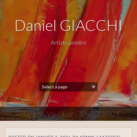
Daniel GIACCHI
Artiste peintre
Village du Vaucluse (70×70) 850 €