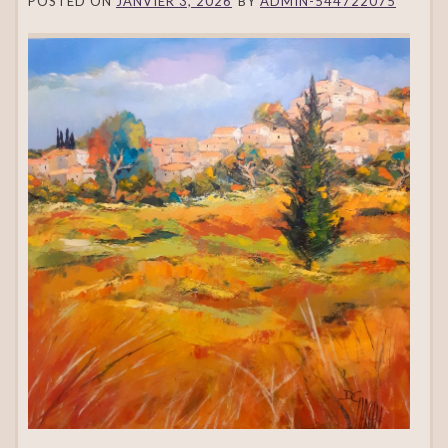
POSTED ON
JANVIER 3, 2026
BY
ADMIN-544722075