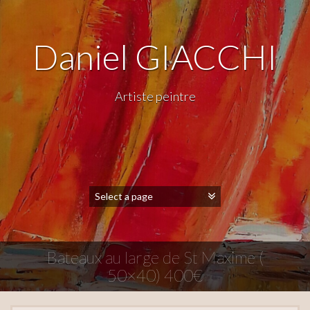
Daniel GIACCHI
Artiste peintre
Bateaux au large de St Maxime (
50×40) 400€