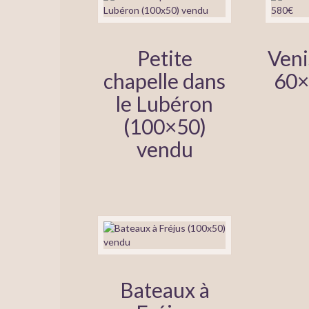
Petite
Veni
chapelle dans
60×
le Lubéron
(100×50)
vendu
Bateaux à