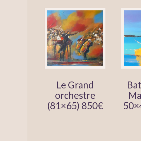
Le Grand
Bat
orchestre
Ma
(81×65) 850€
50×