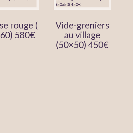
se rouge (
Vide-greniers
60) 580€
au village
(50×50) 450€