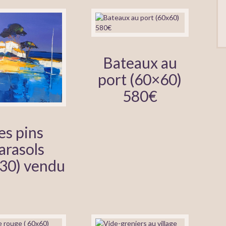
Bateaux au
port (60×60)
580€
es pins
arasols
30) vendu