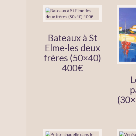
Bateaux à St
Elme-les deux
frères (50×40)
400€
L
p
(30×