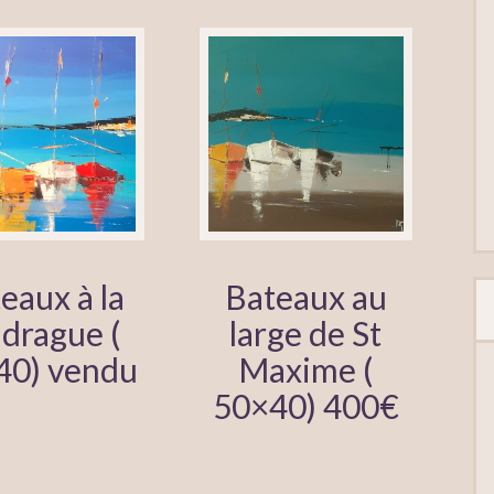
eaux à la
Bateaux au
drague (
large de St
40) vendu
Maxime (
50×40) 400€