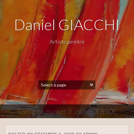
Daniel GIACCHI
Artiste peintre
Sortie de bunker II (60×80) 850€