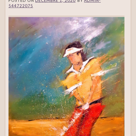
POSTED ON
DÉCEMBRE 1, 2020
BY
ADMIN-
544722075