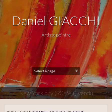
Daniel GIACCHI
Artiste peintre
New York city (90×90 ) vendu