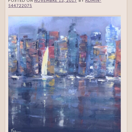
POSTED ON
NOVEMBRE 13, 2017
BY
ADMIN-
544722075