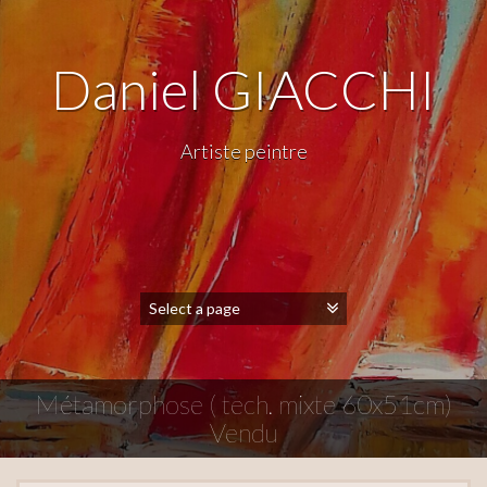
Daniel GIACCHI
Artiste peintre
Métamorphose ( tech. mixte 60x51cm)
Vendu