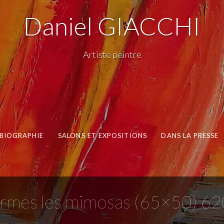
Daniel GIACCHI
Artiste peintre
BIOGRAPHIE
SALONS ET EXPOSITIONS
DANS LA PRESSE
rmes les mimosas (65×50) 62